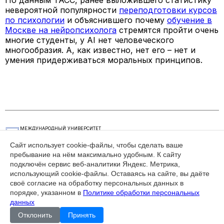
По данным ТАСС, ранее выложившего статистику
невероятной популярности
переподготовки курсов
по психологии
и объяснившего почему
обучение в
Москве на нейропсихолога
стремятся пройти очень
многие студенты, у AI нет человеческого
многообразия. А, как известно, нет его – нет и
умения придерживаться моральных принципов.
МЕЖДУНАРОДНЫЙ УНИВЕРСИТЕТ
ЭКОНОМИЧЕСКИХ И ГУМАНИТАРНЫХ
НАУК
Сайт использует cookie-файлы, чтобы сделать ваше
пребывание на нём максимально удобным. К cайту
КАК СВЯЗАТЬСЯ
РЕЖИМ РАБОТЫ
подключён сервис веб-аналитики Яндекс. Метрика,
+7(495) 626-29-62
пн - пт, 10.00 - 17.00
использующий cookie-файлы. Оставаясь на сайте, вы даёте
da@mueg.ru
105082 г. Москва,
своё согласие на обработку персональных данных в
Спартаковский переулок,
порядке, указанном в
Политике обработки персональных
д.2, стр.1
данных
Отклонить
Принять
Лицензия №039100 от 23 января 2018 г.