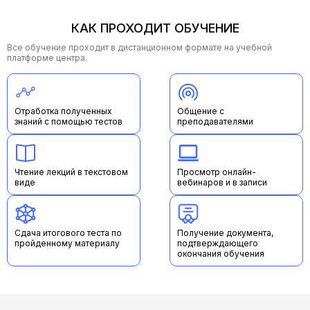
сроки доступа к обучающим материалам
В процессе обучения по любым вопросам обращайтесь к
КАК ПРОХОДИТ ОБУЧЕНИЕ
своему методисту на почту
start@mueg.ru
— мы всегда на
связи и готовы помочь!
Все обучение проходит в дистанционном формате на учебной
Желаем вам успехов, мотивации и ярких результатов в
платформе центра.
обучении! Верим в вас!
Отработка полученных
Общение с
знаний с помощью тестов
преподавателями
Чтение лекций в текстовом
Просмотр онлайн-
виде
вебинаров и в записи
Сдача итогового теста по
Получение документа,
пройденному материалу
подтверждающего
окончания обучения