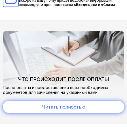
Вскоре на вашу почту придет подробная информация,
рекомендуем проверить папки
«Входящие»
и
«Спам»
ЧТО ПРОИСХОДИТ ПОСЛЕ ОПЛАТЫ
После оплаты и предоставления всех необходимых
документов для зачисления на указанный вами
электронный адрес приходит письмо о зачислении.
В нем вы найдете всю необходимую информацию:
Читать полностью
cсылку на учебный портал
логин и пароль от личного кабинета, где предоставлен
доступ к обучающему материалу