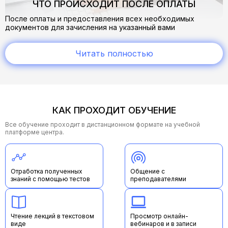
ЧТО ПРОИСХОДИТ ПОСЛЕ ОПЛАТЫ
После оплаты и предоставления всех необходимых
документов для зачисления на указанный вами
электронный адрес приходит письмо о зачислении.
В нем вы найдете всю необходимую информацию:
Читать полностью
cсылку на учебный портал
логин и пароль от личного кабинета, где предоставлен
доступ к обучающему материалу
сроки доступа к обучающим материалам
В процессе обучения по любым вопросам обращайтесь к
КАК ПРОХОДИТ ОБУЧЕНИЕ
своему методисту на почту
start@mueg.ru
— мы всегда на
связи и готовы помочь!
Все обучение проходит в дистанционном формате на учебной
Желаем вам успехов, мотивации и ярких результатов в
платформе центра.
обучении! Верим в вас!
Отработка полученных
Общение с
знаний с помощью тестов
преподавателями
Чтение лекций в текстовом
Просмотр онлайн-
виде
вебинаров и в записи