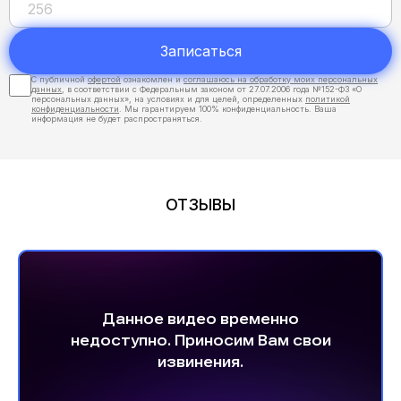
Записаться
С публичной
офертой
ознакомлен и
соглашаюсь на обработку моих персональных
данных
, в соответствии с Федеральным законом от 27.07.2006 года №152-ФЗ «О
персональных данных», на условиях и для целей, определенных
политикой
конфиденциальности
. Мы гарантируем 100% конфиденциальность. Ваша
информация не будет распространяться.
ОТЗЫВЫ