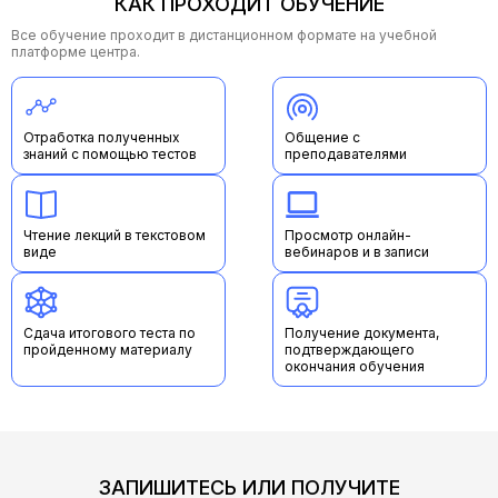
КАК ПРОХОДИТ ОБУЧЕНИЕ
своему методисту на почту
start@mueg.ru
— мы всегда на
связи и готовы помочь!
Все обучение проходит в дистанционном формате на учебной
Желаем вам успехов, мотивации и ярких результатов в
платформе центра.
обучении! Верим в вас!
Отработка полученных
Общение с
знаний с помощью тестов
преподавателями
Чтение лекций в текстовом
Просмотр онлайн-
виде
вебинаров и в записи
Сдача итогового теста по
Получение документа,
пройденному материалу
подтверждающего
окончания обучения
ЗАПИШИТЕСЬ ИЛИ ПОЛУЧИТЕ