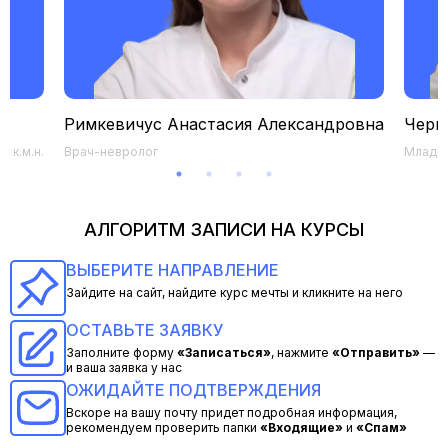
Римкевичус Анастасия Александровна
Черк
 к.м.н.
Врач-невролог
Младши
АЛГОРИТМ ЗАПИСИ НА КУРСЫ
ВЫБЕРИТЕ НАПРАВЛЕНИЕ
Зайдите на сайт, найдите курс мечты и кликните на него
ОСТАВЬТЕ ЗАЯВКУ
Заполните форму
«Записаться»
, нажмите
«Отправить»
—
и ваша заявка у нас
ОЖИДАЙТЕ ПОДТВЕРЖДЕНИЯ
Вскоре на вашу почту придет подробная информация,
рекомендуем проверить папки
«Входящие»
и
«Спам»