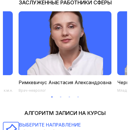
ЗАСЛУЖЕННЫЕ РАБОТНИКИ СФЕРЫ
Римкевичус Анастасия Александровна
Черк
 к.м.н.
Врач-невролог
Младши
АЛГОРИТМ ЗАПИСИ НА КУРСЫ
ВЫБЕРИТЕ НАПРАВЛЕНИЕ