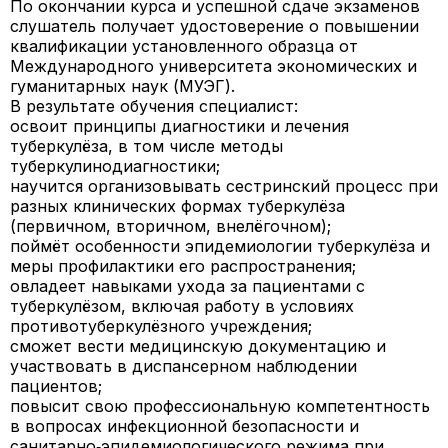
По окончании курса и успешной сдаче экзаменов
слушатель получает
удостоверение о повышении
квалификации
установленного образца от
Международного университета экономических и
гуманитарных наук (МУЭГ).
В результате обучения специалист:
освоит принципы диагностики и лечения
туберкулёза, в том числе методы
туберкулинодиагностики;
научится организовывать сестринский процесс при
разных клинических формах туберкулёза
(первичном, вторичном, внелёгочном);
поймёт особенности эпидемиологии туберкулёза и
меры профилактики его распространения;
овладеет навыками ухода за пациентами с
туберкулёзом, включая работу в условиях
противотуберкулёзного учреждения;
сможет вести медицинскую документацию и
участвовать в диспансерном наблюдении
пациентов;
повысит свою профессиональную компетентность
в вопросах инфекционной безопасности и
санитарно‑эпидемиологического режима при