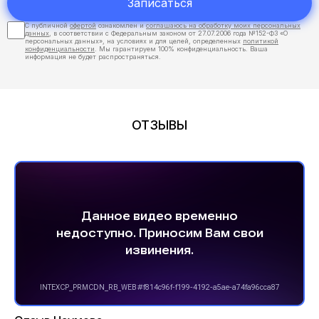
Записаться
С публичной
офертой
ознакомлен и
соглашаюсь на обработку моих персональных
данных
, в соответствии с Федеральным законом от 27.07.2006 года №152-ФЗ «О
персональных данных», на условиях и для целей, определенных
политикой
конфиденциальности
. Мы гарантируем 100% конфиденциальность. Ваша
информация не будет распространяться.
ОТЗЫВЫ