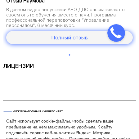
Отзыв Наумова
В данном видео выпускники АНО ДПО рассказывают о
своем опыте обучения вместе с нами. Программа
профессональной переподотовки "Управление
персоналом", 6 месячный курс.
Полный отзыв
ЛИЦЕНЗИИ
МЕЖДУНАРОДНЫЙ УНИВЕРСИТЕТ
ЭКОНОМИЧЕСКИХ И ГУМАНИТАРНЫХ
НАУК
Сайт использует cookie-файлы, чтобы сделать ваше
пребывание на нём максимально удобным. К cайту
КАК СВЯЗАТЬСЯ
РЕЖИМ РАБОТЫ
подключён сервис веб-аналитики Яндекс. Метрика,
+7(495) 626-29-62
пн - пт, 10.00 - 17.00
использующий cookie-файлы. Оставаясь на сайте, вы даёте