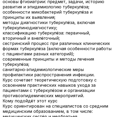
основы фтизиатрии: предмет, задачи, историю
развития и эпидемиологию туберкулёза;
особенности микобактерий туберкулёза и
принципы их выявления;
методы диагностики туберкулёза, включая
туберкулинодиагностику;
классификацию туберкулёза: первичный,
вторичный и внелёгочный;
сестринский процесс при различных клинических
формах туберкулёза (включая особенности работы
с пациентами разных категорий);
современные принципы и методы лечения
туберкулёза;
санитарно‑эпидемиологические меры
профилактики распространения инфекции.
Курс сочетает теоретическую подготовку с
освоением практических навыков ухода за
пациентами с туберкулёзом и организации
противоэпидемических мероприятий.
Кому подойдёт этот курс
Курс ориентирован на специалистов со средним
медицинским образованием, в том числе:
медицинских сестёр и медбратьев