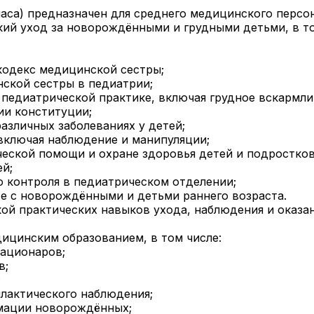
аса) предназначен для среднего медицинского персон
ий уход за новорождёнными и грудными детьми, в то
кодекс медицинской сестры;
ской сестры в педиатрии;
 педиатрической практике, включая грудное вскармли
ии конституции;
азличных заболеваниях у детей;
включая наблюдение и манипуляции;
еской помощи и охране здоровья детей и подростков
ей;
 контроля в педиатрическом отделении;
е с новорождёнными и детьми раннего возраста.
ткой практических навыков ухода, наблюдения и ока
ицинским образованием, в том числе:
тационаров;
в;
;
лактического наблюдения;
имации новорождённых;