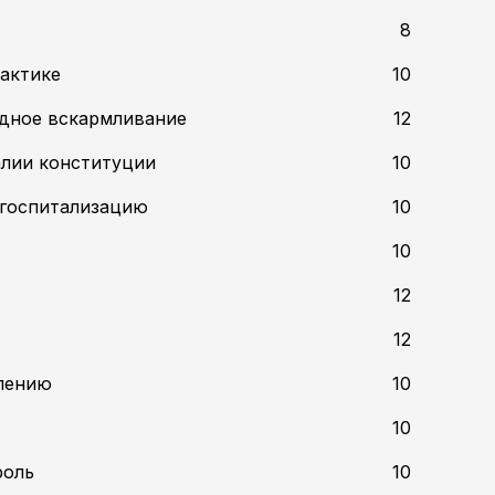
8
актике
10
удное вскармливание
12
алии конституции
10
а госпитализацию
10
10
12
12
лению
10
10
роль
10