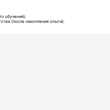
о обучения);
тва (после накопления опыта).