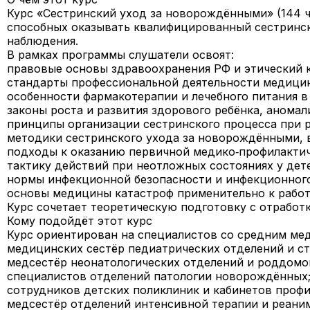
Курс «Сестринский уход за новорождёнными» (144 ч
способных оказывать квалифицированный сестринск
наблюдения.
В рамках программы слушатели освоят:
правовые основы здравоохранения РФ и этический 
стандарты профессиональной деятельности медицин
особенности фармакотерапии и лечебного питания в
законы роста и развития здорового ребёнка, аномал
принципы организации сестринского процесса при р
методики сестринского ухода за новорождёнными, 
подходы к оказанию первичной медико‑профилактич
тактику действий при неотложных состояниях у дет
нормы инфекционной безопасности и инфекционного
основы медицины катастроф применительно к работ
Курс сочетает теоретическую подготовку с отрабо
Кому подойдёт этот курс
Курс ориентирован на специалистов со средним мед
медицинских сестёр педиатрических отделений и с
медсестёр неонатологических отделений и роддомо
специалистов отделений патологии новорождённых
сотрудников детских поликлиник и кабинетов профи
медсестёр отделений интенсивной терапии и реан