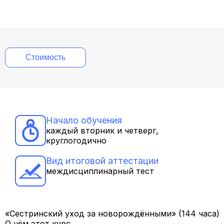
Стоимость
Начало обучения
каждый вторник и четверг,
круглогодично
Вид итоговой аттестации
междисциплинарный тест
«Сестринский уход за новорождёнными» (144 часа)
О чём этот курс