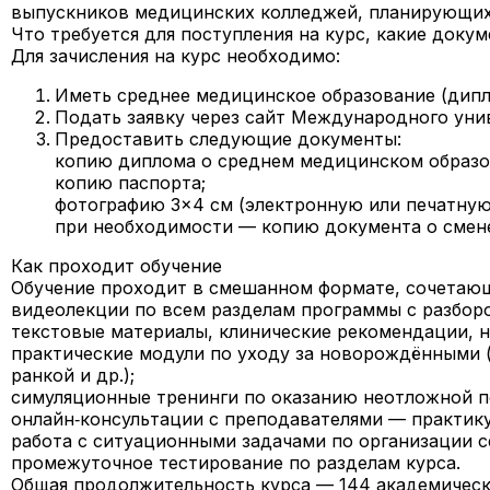
выпускников медицинских колледжей, планирующих 
Что требуется для поступления на курс, какие доку
Для зачисления на курс необходимо:
Иметь среднее медицинское образование (дип
Подать заявку через сайт Международного уни
Предоставить следующие документы:
копию диплома о среднем медицинском образо
копию паспорта;
фотографию 3×4 см (электронную или печатную
при необходимости — копию документа о смен
Как проходит обучение
Обучение проходит в смешанном формате, сочетающ
видеолекции по всем разделам программы с разборо
текстовые материалы, клинические рекомендации, 
практические модули по уходу за новорождёнными (
ранкой и др.);
симуляционные тренинги по оказанию неотложной п
онлайн‑консультации с преподавателями — практик
работа с ситуационными задачами по организации с
промежуточное тестирование по разделам курса.
Общая продолжительность курса — 144 академическ