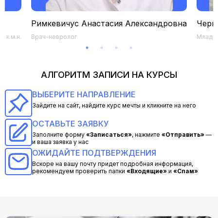
Римкевичус Анастасия Александровна
Черк
 к.м.н.
Врач-невролог
Младши
АЛГОРИТМ ЗАПИСИ НА КУРСЫ
ВЫБЕРИТЕ НАПРАВЛЕНИЕ
Зайдите на сайт, найдите курс мечты и кликните на него
ОСТАВЬТЕ ЗАЯВКУ
Заполните форму
«Записаться»
, нажмите
«Отправить»
—
и ваша заявка у нас
ОЖИДАЙТЕ ПОДТВЕРЖДЕНИЯ
Вскоре на вашу почту придет подробная информация,
рекомендуем проверить папки
«Входящие»
и
«Спам»